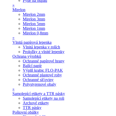
Pytle na odpad
»
Mirelon
Mirelon 2mm
Mirelon 3mm
Mirelon 5mm
Mirelon 1mm
Mirelon 0,8mm
»
Vlnitá papírová lepenka
Vlnitá lepenka v rolích
Proložky z vlnité lepenky
Ochrana výrobků
Ochranné papírové hrany
Balící papír
Výplň krabic FLO-PAK
Ochranné plastové rohy
Ochranné síťoviny
Polystyrenové obaly
»
Samolepící etikety a TTR pásky
Samolepící etikety na roli
Archové etikety
TTR pásky
Poštovní obálky