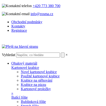
+420 773 380 700
info@rosma.cz
Obchodní podmínky
Kontakty
Registrace
Vyhledat
×
Obalový materiál
Kartonové krabice
Nové kartonové krabice
Použité kartonové krabice
Krabice na stěhování
Krabice na pizzu
Kartonové proložky
»
Balící fólie
Bublinková fólie
Stretch fólie