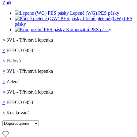
Zpět
Lepené (WG) PES pásky
Příčně pletené (GW) PES
pásky
Kompozitní PES pásky
×
3VL - Třívrstvá lepenka
×
FEFCO 0453
×
Fialová
×
3VL - Třívrstvá lepenka
×
Zelená
×
3VL - Třívrstvá lepenka
×
FEFCO 0453
×
Kostkovaná