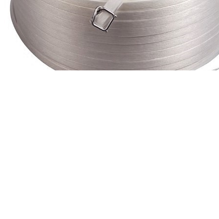
Vázací PES páska WG40 13mm/500m/60mm
687,00 Kč
Skladem