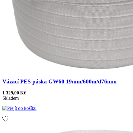
Vázací PES páska GW60 19mm/600m/d76mm
1 329,00 Kč
Skladem