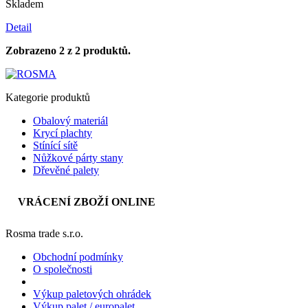
Skladem
Detail
Zobrazeno 2 z 2 produktů.
Kategorie produktů
Obalový materiál
Krycí plachty
Stínící sítě
Nůžkové párty stany
Dřevěné palety
VRÁCENÍ ZBOŽÍ ONLINE
Rosma trade s.r.o.
Obchodní podmínky
O společnosti
Výkup paletových ohrádek
Výkup palet / europalet