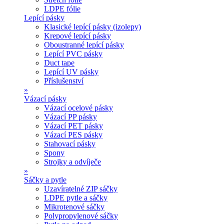
LDPE fólie
Lepící pásky
Klasické lepící pásky (izolepy)
Krepové lepící pásky
Oboustranné lepící pásky
Lepící PVC pásky
Duct tape
Lepící UV pásky
Příslušenství
»
Vázací pásky
Vázací ocelové pásky
Vázací PP pásky
Vázací PET pásky
Vázací PES pásky
Stahovací pásky
Spony
Strojky a odvíječe
»
Sáčky a pytle
Uzavíratelné ZIP sáčky
LDPE pytle a sáčky
Mikrotenové sáčky
Polypropylenové sáčky