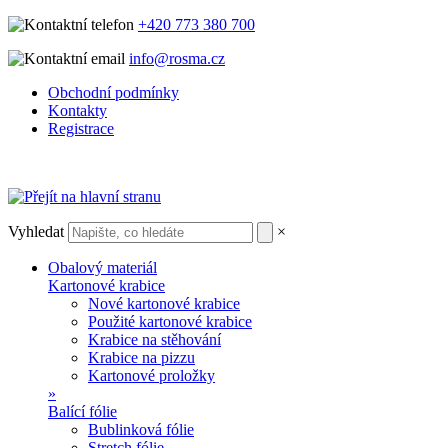
+420 773 380 700
info@rosma.cz
Obchodní podmínky
Kontakty
Registrace
Vyhledat
×
Obalový materiál
Kartonové krabice
Nové kartonové krabice
Použité kartonové krabice
Krabice na stěhování
Krabice na pizzu
Kartonové proložky
»
Balící fólie
Bublinková fólie
Stretch fólie