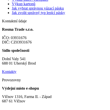
Výkup kartonů
Jak vybrat správnou vázací pásku
Jak zvolit správný typ lepící pásky
Kontaktní údaje
Rosma Trade s.r.o.
IČO: 03931676
DIČ: CZ03931676
Sídlo společnosti
Dolní Valy 541
688 01 Uherský Brod
Kontakty
Provozovny
Výdejní místo e-shopu
Vlčnov 1316, Farma II. - Západ
687 61 Vlčnov
Obchodní oddělení