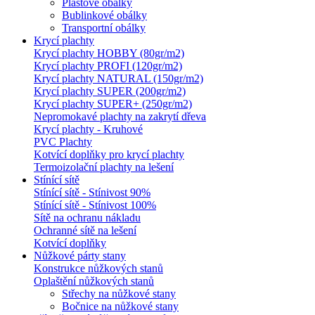
Plastové obálky
Bublinkové obálky
Transportní obálky
Krycí plachty
Krycí plachty HOBBY (80gr/m2)
Krycí plachty PROFI (120gr/m2)
Krycí plachty NATURAL (150gr/m2)
Krycí plachty SUPER (200gr/m2)
Krycí plachty SUPER+ (250gr/m2)
Nepromokavé plachty na zakrytí dřeva
Krycí plachty - Kruhové
PVC Plachty
Kotvící doplňky pro krycí plachty
Termoizolační plachty na lešení
Stínící sítě
Stínící sítě - Stínivost 90%
Stínící sítě - Stínivost 100%
Sítě na ochranu nákladu
Ochranné sítě na lešení
Kotvící doplňky
Nůžkové párty stany
Konstrukce nůžkových stanů
Oplaštění nůžkových stanů
Střechy na nůžkové stany
Bočnice na nůžkové stany