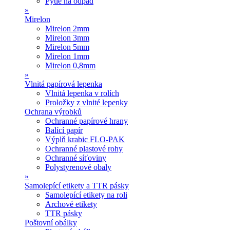
Pytle na odpad
»
Mirelon
Mirelon 2mm
Mirelon 3mm
Mirelon 5mm
Mirelon 1mm
Mirelon 0,8mm
»
Vlnitá papírová lepenka
Vlnitá lepenka v rolích
Proložky z vlnité lepenky
Ochrana výrobků
Ochranné papírové hrany
Balící papír
Výplň krabic FLO-PAK
Ochranné plastové rohy
Ochranné síťoviny
Polystyrenové obaly
»
Samolepící etikety a TTR pásky
Samolepící etikety na roli
Archové etikety
TTR pásky
Poštovní obálky