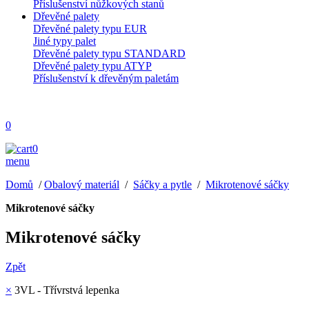
Příslušenství nůžkových stanů
Dřevěné palety
Dřevěné palety typu EUR
Jiné typy palet
Dřevěné palety typu STANDARD
Dřevěné palety typu ATYP
Příslušenství k dřevěným paletám
0
0
menu
Domů
/
Obalový materiál
/
Sáčky a pytle
/
Mikrotenové sáčky
Mikrotenové sáčky
Mikrotenové sáčky
Zpět
×
3VL - Třívrstvá lepenka