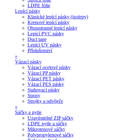
LDPE fólie
Lepící pásky
Klasické lepící pásky (izolepy)
Krepové lepící pásky
Oboustranné lepící pásky
Lepící PVC pásky
Duct tape
Lepící UV pásky
Příslušenství
»
Vázací pásky
Vázací ocelové pásky
Vázací PP pásky
Vázací PET pásky
Vázací PES pásky
Stahovací pásky
Spony
Strojky a odvíječe
»
Sáčky a pytle
Uzavíratelné ZIP sáčky
LDPE pytle a sáčky
Mikrotenové sáčky
Polypropylenové sáčky