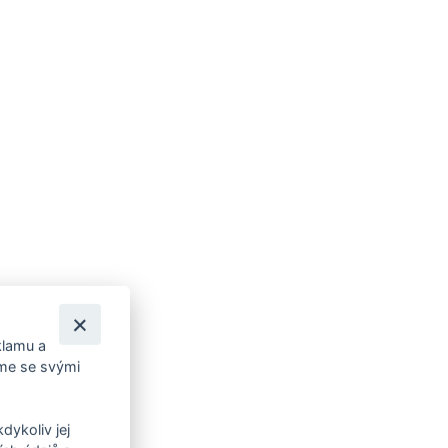
klamu a
íme se svými
dykoliv jej