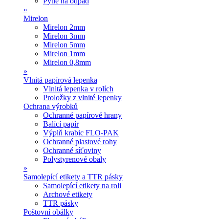
Pytle na odpad
»
Mirelon
Mirelon 2mm
Mirelon 3mm
Mirelon 5mm
Mirelon 1mm
Mirelon 0,8mm
»
Vlnitá papírová lepenka
Vlnitá lepenka v rolích
Proložky z vlnité lepenky
Ochrana výrobků
Ochranné papírové hrany
Balící papír
Výplň krabic FLO-PAK
Ochranné plastové rohy
Ochranné síťoviny
Polystyrenové obaly
»
Samolepící etikety a TTR pásky
Samolepící etikety na roli
Archové etikety
TTR pásky
Poštovní obálky