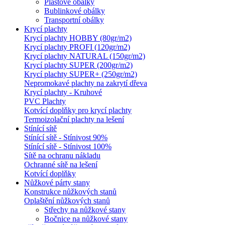
Plastové obálky
Bublinkové obálky
Transportní obálky
Krycí plachty
Krycí plachty HOBBY (80gr/m2)
Krycí plachty PROFI (120gr/m2)
Krycí plachty NATURAL (150gr/m2)
Krycí plachty SUPER (200gr/m2)
Krycí plachty SUPER+ (250gr/m2)
Nepromokavé plachty na zakrytí dřeva
Krycí plachty - Kruhové
PVC Plachty
Kotvící doplňky pro krycí plachty
Termoizolační plachty na lešení
Stínící sítě
Stínící sítě - Stínivost 90%
Stínící sítě - Stínivost 100%
Sítě na ochranu nákladu
Ochranné sítě na lešení
Kotvící doplňky
Nůžkové párty stany
Konstrukce nůžkových stanů
Oplaštění nůžkových stanů
Střechy na nůžkové stany
Bočnice na nůžkové stany