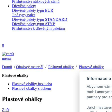
Příslušenství nůžkových stanů
Dřevěné palety
Dřevěné palety typu EUR
Jiné typy palet
Dřevěné palety typu STANDARD
Dřevěné palety typu ATYP
Příslušenství k dřevěným paletám
0
0
menu
Domů
/
Obalový materiál
/
Poštovní obálky
/
Plastové obálky
Plastové obálky
Informace o
Plastové obálky bez ucha
Abychom vám us
Plastové obálky s uchem
mohli anonymně
partnery pro so
Plastové obálky
Jejich nastaven
Zpět