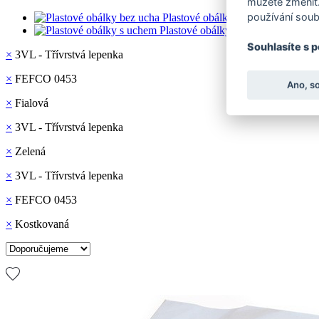
můžete změnit.
používání soub
Plastové obálky bez ucha
Plastové obálky s uchem
Souhlasíte s 
×
3VL - Třívrstvá lepenka
×
FEFCO 0453
Ano, s
×
Fialová
×
3VL - Třívrstvá lepenka
×
Zelená
×
3VL - Třívrstvá lepenka
×
FEFCO 0453
×
Kostkovaná