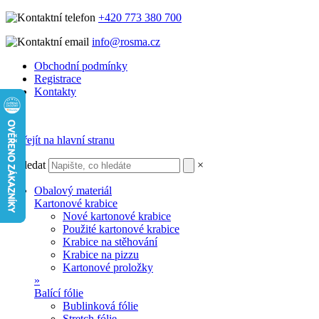
+420 773 380 700
info@rosma.cz
Obchodní podmínky
Registrace
Kontakty
Vyhledat
×
Obalový materiál
Kartonové krabice
Nové kartonové krabice
Použité kartonové krabice
Krabice na stěhování
Krabice na pizzu
Kartonové proložky
»
Balící fólie
Bublinková fólie
Stretch fólie