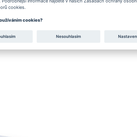
 Podrobnější informace najdete v našich Zásadách ochrany osobní
orů cookies.
používáním cookies?
ouhlasím
Nesouhlasím
Nastaven