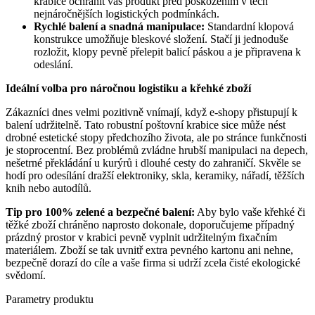
krabice ochránit váš produkt před poškozením v těch
nejnáročnějších logistických podmínkách.
Rychlé balení a snadná manipulace:
Standardní klopová
konstrukce umožňuje bleskové složení. Stačí ji jednoduše
rozložit, klopy pevně přelepit balicí páskou a je připravena k
odeslání.
Ideální volba pro náročnou logistiku a křehké zboží
Zákazníci dnes velmi pozitivně vnímají, když e-shopy přistupují k
balení udržitelně. Tato robustní poštovní krabice sice může nést
drobné estetické stopy předchozího života, ale po stránce funkčnosti
je stoprocentní. Bez problémů zvládne hrubší manipulaci na depech,
nešetrné překládání u kurýrů i dlouhé cesty do zahraničí. Skvěle se
hodí pro odesílání dražší elektroniky, skla, keramiky, nářadí, těžších
knih nebo autodílů.
Tip pro 100% zelené a bezpečné balení:
Aby bylo vaše křehké či
těžké zboží chráněno naprosto dokonale, doporučujeme případný
prázdný prostor v krabici pevně vyplnit udržitelným fixačním
materiálem. Zboží se tak uvnitř extra pevného kartonu ani nehne,
bezpečně dorazí do cíle a vaše firma si udrží zcela čisté ekologické
svědomí.
Parametry produktu