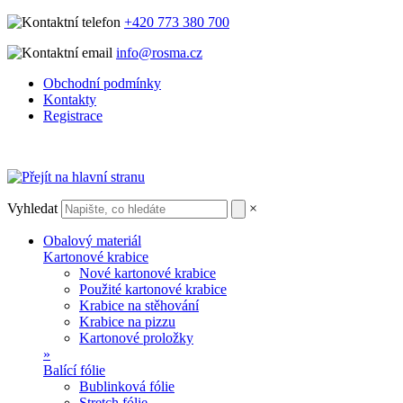
+420 773 380 700
info@rosma.cz
Obchodní podmínky
Kontakty
Registrace
Vyhledat
×
Obalový materiál
Kartonové krabice
Nové kartonové krabice
Použité kartonové krabice
Krabice na stěhování
Krabice na pizzu
Kartonové proložky
»
Balící fólie
Bublinková fólie
Stretch fólie