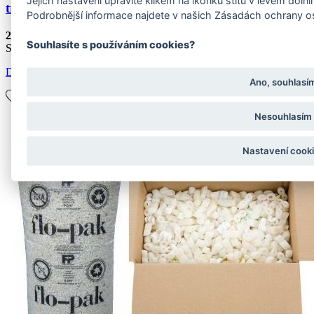
Jejich nastavení upravíte klikem na ikonku štítu v levém dol
transparentní
Podrobnější informace najdete v našich Zásadách ochrany o
21,70 Kč
Souhlasíte s používáním cookies?
Skladem
Detail
Ano, souhlasí
Nesouhlasím
Nastavení cook