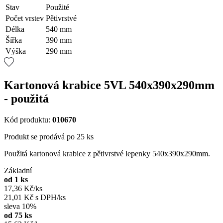
Stav
Použité
Počet vrstev
Pětivrstvé
Délka
540 mm
Šířka
390 mm
Výška
290 mm
Kartonová krabice 5VL 540x390x290mm
- použitá
Kód produktu:
010670
Produkt se prodává po 25 ks
Použitá kartonová krabice z pětivrstvé lepenky 540x390x290mm.
Základní
od 1 ks
17,36 Kč/ks
21,01 Kč s DPH/ks
sleva 10%
od 75 ks