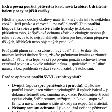
Extra pevná použitá pětivrstvá kartonová krabice: Udržitelné
balení pro ty nejtěžší zásilky
Hledáte vysoce odolný obalový materiál, který ochrání i to nejkřehčí
zboží, ušetří peníze a zároveň uleví naší planetě? Tato
použitá
klopová krabice z pětivrstvé vlnité lepenky
je dokonalým
příkladem toho, že špičková ochrana zásilek a ekologie mohou jít
ruku v ruce. Je to to nejspolehlivější řešení pro bezpečnou přepravu
těžkých, křehkých nebo objemných produktů.
Proč platit plnou cenu za zbrusu nový obal? Tím, že dáte této
masivní krabici druhou šanci, získáte prémiovou kvalitu za zlomek
nákladů. Pětivrstvá lepenka si i po prvním použití zachovává svou
extrémní pevnost – skvěle odolává průrazu, spolehlivě tlumí silné
nárazy a bez problémů vydrží i velkou zátěž při stohování.
Proč se opětovné použití 5VVL krabic vyplatí?
Dvojitá úspora (pro peněženku i přírodu):
Opětovné
použití krabic je ten vůbec nejekologičtější způsob balení – je
dokonce šetrnější než samotná recyklace. Prodlužujete životní
cyklus obalu, šetříte stromy, snižujete uhlíkovou stopu své
firmy, a navíc razantně srážíte náklady na expediční materiál.
Nekompromisní ochrana:
I jako použitá zvládne pětivrstvá