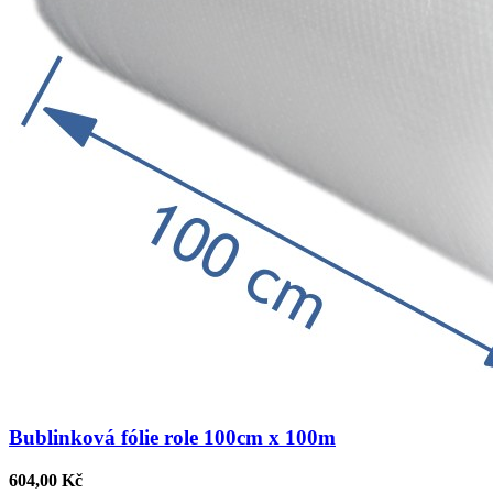
Bublinková fólie role 100cm x 100m
604,00 Kč