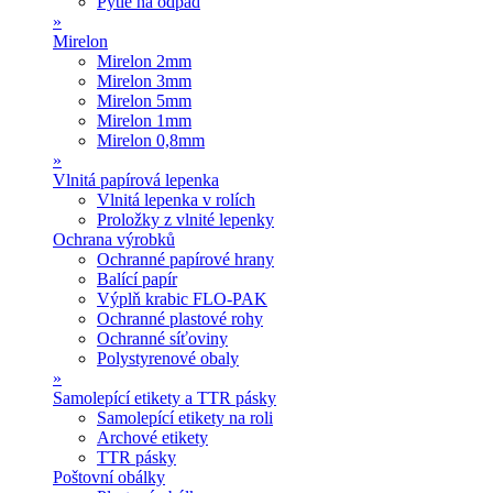
Pytle na odpad
»
Mirelon
Mirelon 2mm
Mirelon 3mm
Mirelon 5mm
Mirelon 1mm
Mirelon 0,8mm
»
Vlnitá papírová lepenka
Vlnitá lepenka v rolích
Proložky z vlnité lepenky
Ochrana výrobků
Ochranné papírové hrany
Balící papír
Výplň krabic FLO-PAK
Ochranné plastové rohy
Ochranné síťoviny
Polystyrenové obaly
»
Samolepící etikety a TTR pásky
Samolepící etikety na roli
Archové etikety
TTR pásky
Poštovní obálky