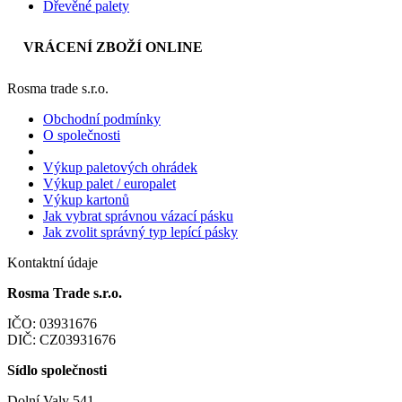
Dřevěné palety
VRÁCENÍ ZBOŽÍ ONLINE
Rosma trade s.r.o.
Obchodní podmínky
O společnosti
Výkup paletových ohrádek
Výkup palet / europalet
Výkup kartonů
Jak vybrat správnou vázací pásku
Jak zvolit správný typ lepící pásky
Kontaktní údaje
Rosma Trade s.r.o.
IČO: 03931676
DIČ: CZ03931676
Sídlo společnosti
Dolní Valy 541