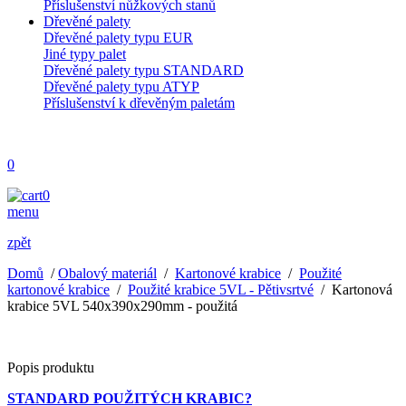
Příslušenství nůžkových stanů
Dřevěné palety
Dřevěné palety typu EUR
Jiné typy palet
Dřevěné palety typu STANDARD
Dřevěné palety typu ATYP
Příslušenství k dřevěným paletám
0
0
menu
zpět
Domů
/
Obalový materiál
/
Kartonové krabice
/
Použité
kartonové krabice
/
Použité krabice 5VL - Pětivsrtvé
/
Kartonová
krabice 5VL 540x390x290mm - použitá
Popis produktu
STANDARD POUŽITÝCH KRABIC?