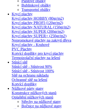
Plastové obálky
Bublinkové obálky
Transportní obálky
Krycí plachty
Krycí plachty HOBBY (80gr/m2)
Krycí plachty PROFI (120gr/m2)
Krycí plachty NATURAL (150gr/m2)
Krycí plachty SUPER (200gr/m2)
Krycí plachty SUPER+ (250gr/m2)
Nepromokavé plachty na zakrytí dřeva
Krycí plachty - Kruhové
PVC Plachty
Kotvící doplňky pro krycí plachty
Termoizolační plachty na lešení
Stínící sítě
Stínící sítě - Stínivost 90%
Stínící sítě - Stínivost 100%
Sítě na ochranu nákladu
Ochranné sítě na lešení
Kotvící doplňky
Nůžkové párty stany
Konstrukce nůžkových stanů
Oplaštění nůžkových stanů
Střechy na nůžkové stany
Bočnice na nůžkové stany