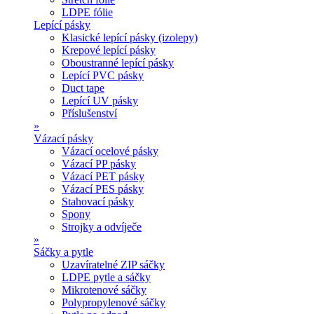
LDPE fólie
Lepící pásky
Klasické lepící pásky (izolepy)
Krepové lepící pásky
Oboustranné lepící pásky
Lepící PVC pásky
Duct tape
Lepící UV pásky
Příslušenství
»
Vázací pásky
Vázací ocelové pásky
Vázací PP pásky
Vázací PET pásky
Vázací PES pásky
Stahovací pásky
Spony
Strojky a odvíječe
»
Sáčky a pytle
Uzavíratelné ZIP sáčky
LDPE pytle a sáčky
Mikrotenové sáčky
Polypropylenové sáčky