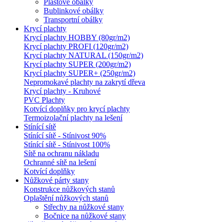
Plastové obálky
Bublinkové obálky
Transportní obálky
Krycí plachty
Krycí plachty HOBBY (80gr/m2)
Krycí plachty PROFI (120gr/m2)
Krycí plachty NATURAL (150gr/m2)
Krycí plachty SUPER (200gr/m2)
Krycí plachty SUPER+ (250gr/m2)
Nepromokavé plachty na zakrytí dřeva
Krycí plachty - Kruhové
PVC Plachty
Kotvící doplňky pro krycí plachty
Termoizolační plachty na lešení
Stínící sítě
Stínící sítě - Stínivost 90%
Stínící sítě - Stínivost 100%
Sítě na ochranu nákladu
Ochranné sítě na lešení
Kotvící doplňky
Nůžkové párty stany
Konstrukce nůžkových stanů
Oplaštění nůžkových stanů
Střechy na nůžkové stany
Bočnice na nůžkové stany