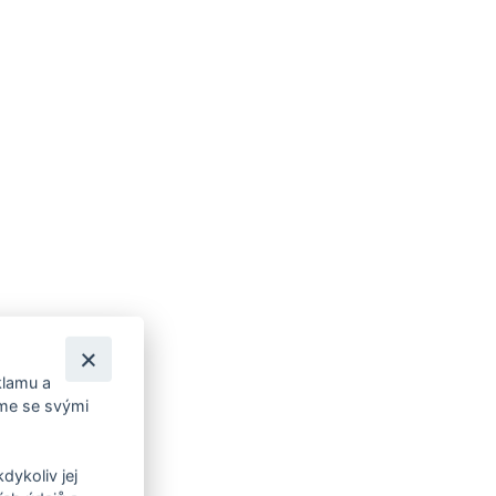
klamu a
íme se svými
dykoliv jej