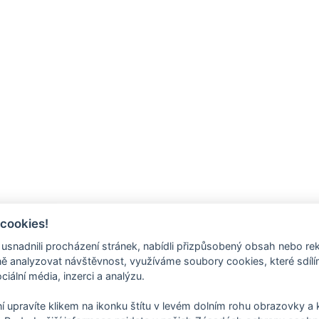
 na odpad 700x1100/0,15mm, 120 l, černý
 cookies!
nadnili procházení stránek, nabídli přizpůsobený obsah nebo re
 analyzovat návštěvnost, využíváme soubory cookies, které sdíl
ciální média, inzerci a analýzu.
í upravíte klikem na ikonku štítu v levém dolním rohu obrazovky a k