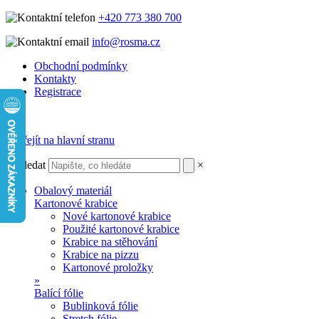
+420 773 380 700
info@rosma.cz
Obchodní podmínky
Kontakty
Registrace
Vyhledat
×
Obalový materiál
Kartonové krabice
Nové kartonové krabice
Použité kartonové krabice
Krabice na stěhování
Krabice na pizzu
Kartonové proložky
»
Balící fólie
Bublinková fólie
Stretch fólie