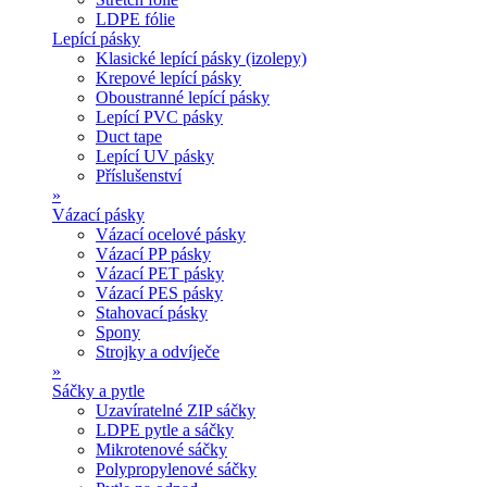
LDPE fólie
Lepící pásky
Klasické lepící pásky (izolepy)
Krepové lepící pásky
Oboustranné lepící pásky
Lepící PVC pásky
Duct tape
Lepící UV pásky
Příslušenství
»
Vázací pásky
Vázací ocelové pásky
Vázací PP pásky
Vázací PET pásky
Vázací PES pásky
Stahovací pásky
Spony
Strojky a odvíječe
»
Sáčky a pytle
Uzavíratelné ZIP sáčky
LDPE pytle a sáčky
Mikrotenové sáčky
Polypropylenové sáčky