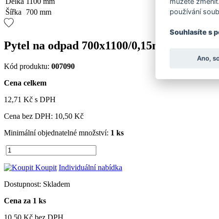
Délka
1100 mm
můžete změnit.
používání soub
Šířka
700 mm
Souhlasíte s 
Pytel na odpad 700x1100/0,15mm, 120 l, č
Ano, s
Kód produktu:
007090
Cena celkem
12,71 Kč
s DPH
Cena bez DPH:
10,50 Kč
Minimální objednatelné množství:
1 ks
Koupit
Individuální nabídka
Dostupnost:
Skladem
Cena za 1 ks
10,50 Kč
bez DPH