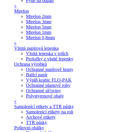
Pytle na odpad
»
Mirelon
Mirelon 2mm
Mirelon 3mm
Mirelon 5mm
Mirelon 1mm
Mirelon 0,8mm
»
Vlnitá papírová lepenka
Vlnitá lepenka v rolích
Proložky z vlnité lepenky
Ochrana výrobků
Ochranné papírové hrany
Balící papír
Výplň krabic FLO-PAK
Ochranné plastové rohy
Ochranné síťoviny
Polystyrenové obaly
»
Samolepící etikety a TTR pásky
Samolepící etikety na roli
Archové etikety
TTR pásky
Poštovní obálky