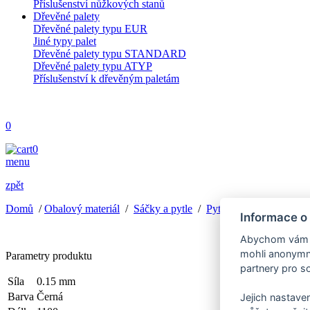
Příslušenství nůžkových stanů
Dřevěné palety
Dřevěné palety typu EUR
Jiné typy palet
Dřevěné palety typu STANDARD
Dřevěné palety typu ATYP
Příslušenství k dřevěným paletám
0
0
menu
zpět
Domů
/
Obalový materiál
/
Sáčky a pytle
/
Pytle na odpad
/
Pytel
Informace o
Abychom vám us
mohli anonymně
Parametry produktu
partnery pro so
Síla
0.15 mm
Barva
Černá
Jejich nastaven