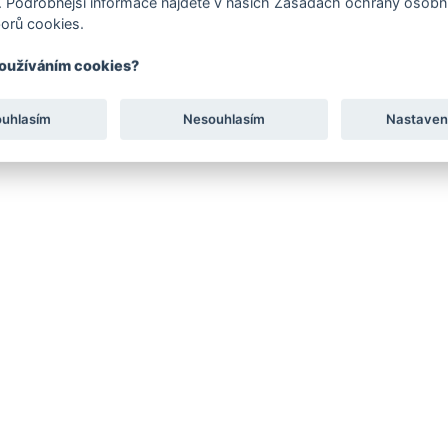
 Podrobnější informace najdete v našich Zásadách ochrany osobní
orů cookies.
používáním cookies?
erný
ouhlasím
Nesouhlasím
Nastaven