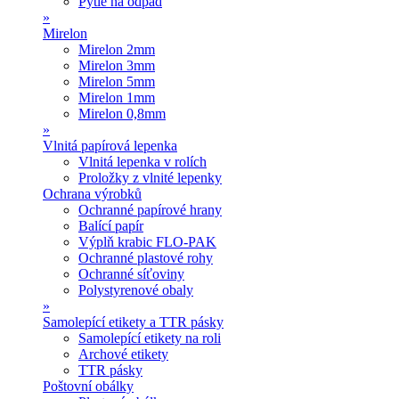
Pytle na odpad
»
Mirelon
Mirelon 2mm
Mirelon 3mm
Mirelon 5mm
Mirelon 1mm
Mirelon 0,8mm
»
Vlnitá papírová lepenka
Vlnitá lepenka v rolích
Proložky z vlnité lepenky
Ochrana výrobků
Ochranné papírové hrany
Balící papír
Výplň krabic FLO-PAK
Ochranné plastové rohy
Ochranné síťoviny
Polystyrenové obaly
»
Samolepící etikety a TTR pásky
Samolepící etikety na roli
Archové etikety
TTR pásky
Poštovní obálky