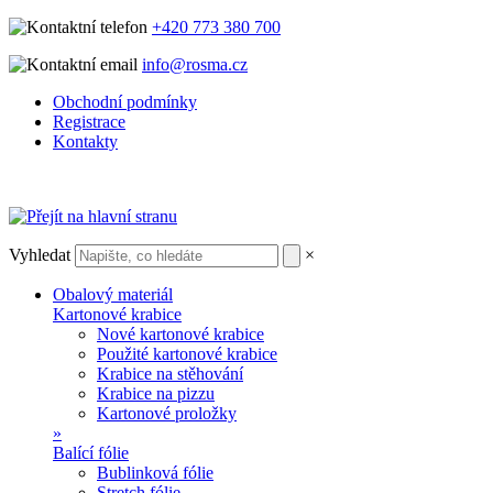
+420 773 380 700
info@rosma.cz
Obchodní podmínky
Registrace
Kontakty
Vyhledat
×
Obalový materiál
Kartonové krabice
Nové kartonové krabice
Použité kartonové krabice
Krabice na stěhování
Krabice na pizzu
Kartonové proložky
»
Balící fólie
Bublinková fólie
Stretch fólie