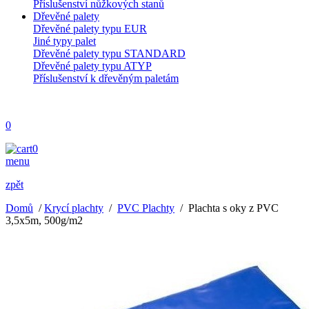
Příslušenství nůžkových stanů
Dřevěné palety
Dřevěné palety typu EUR
Jiné typy palet
Dřevěné palety typu STANDARD
Dřevěné palety typu ATYP
Příslušenství k dřevěným paletám
0
0
menu
zpět
Domů
/
Krycí plachty
/
PVC Plachty
/
Plachta s oky z PVC
3,5x5m, 500g/m2