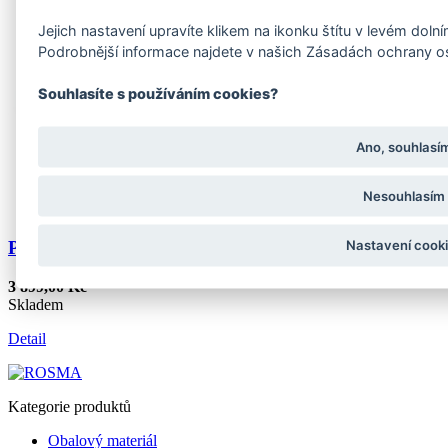
Jejich nastavení upravíte klikem na ikonku štítu v levém dol
Podrobnější informace najdete v našich Zásadách ochrany o
Souhlasíte s používáním cookies?
Ano, souhlasí
Nesouhlasím
Nastavení cook
Plachta s oky Natural 10x15m, 150gr/m2
3 899,00 Kč
Skladem
Detail
Kategorie produktů
Obalový materiál