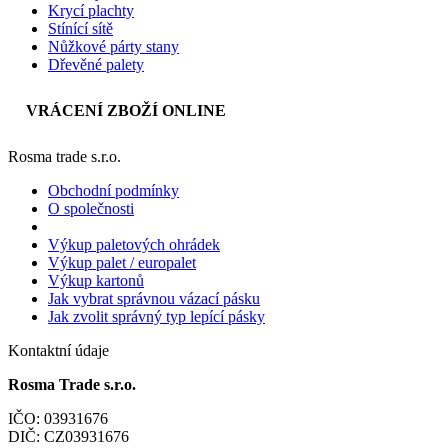
Krycí plachty
Stínící sítě
Nůžkové párty stany
Dřevěné palety
VRÁCENÍ ZBOŽÍ ONLINE
Rosma trade s.r.o.
Obchodní podmínky
O společnosti
Výkup paletových ohrádek
Výkup palet / europalet
Výkup kartonů
Jak vybrat správnou vázací pásku
Jak zvolit správný typ lepící pásky
Kontaktní údaje
Rosma Trade s.r.o.
IČO: 03931676
DIČ: CZ03931676