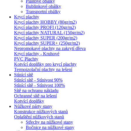
Plastové obálky
Bublinkové obálky
Transportní obálky
Krycí plachty
Krycí plachty HOBBY (80gr/m2)
Krycí plachty PROFI (120gr/m2)
Krycí plachty NATURAL (150gr/m2)
Krycí plachty SUPER (200gr/m2)
Krycí plachty SUPER+ (250gr/m2)
Nepromokavé plachty na zakrytí dřeva
Krycí plachty - Kruhové
PVC Plachty
Kotvící doplňky pro krycí plachty
Termoizolační plachty na lešení
Stínící sítě
Stínící sítě - Stínivost 90%
Stínící sítě - Stínivost 100%
Sítě na ochranu nákladu
Ochranné sítě na lešení
Kotvící doplňky
Nůžkové párty stany
Konstrukce nůžkových stanů
Oplaštění nůžkových stanů
Střechy na nůžkové stany
Bočnice na nůžkové stany