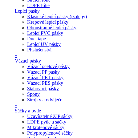
LDPE fólie
Lepící pásky
Klasické lepící pásky (izolepy)
Krepové lepící pásky
Oboustranné lepící pásky
Lepící PVC pásky
Duct tape
Lepící UV pásky
Příslušenství
»
Vázací pásky
Vázací ocelové pásky
Vázací PP pásky
Vázací PET pásky
Vázací PES pásky
Stahovací pásky
Spony
Strojky a odvíječe
»
Sáčky a pytle
Uzavíratelné ZIP sáčky
LDPE pytle a sáčky
Mikrotenové sáčky
Polypropylenové sáčky