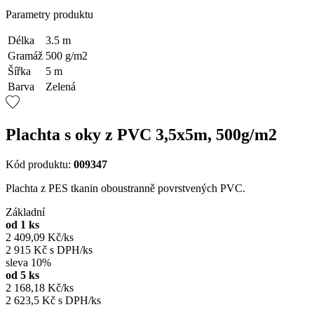
Parametry produktu
Délka
3.5 m
Gramáž
500 g/m2
Šířka
5 m
Barva
Zelená
Plachta s oky z PVC 3,5x5m, 500g/m2
Kód produktu:
009347
Plachta z PES tkanin oboustranně povrstvených PVC.
Základní
od 1 ks
2 409,09 Kč/ks
2 915 Kč s DPH/ks
sleva 10%
od 5 ks
2 168,18 Kč/ks
2 623,5 Kč s DPH/ks