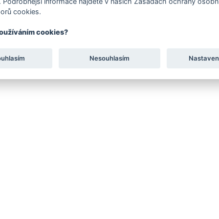
 Podrobnější informace najdete v našich Zásadách ochrany osobní
orů cookies.
používáním cookies?
ouhlasím
Nesouhlasím
Nastaven