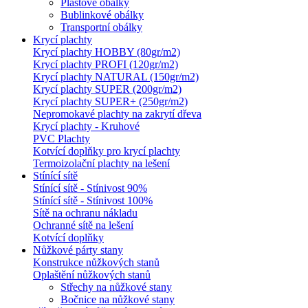
Plastové obálky
Bublinkové obálky
Transportní obálky
Krycí plachty
Krycí plachty HOBBY (80gr/m2)
Krycí plachty PROFI (120gr/m2)
Krycí plachty NATURAL (150gr/m2)
Krycí plachty SUPER (200gr/m2)
Krycí plachty SUPER+ (250gr/m2)
Nepromokavé plachty na zakrytí dřeva
Krycí plachty - Kruhové
PVC Plachty
Kotvící doplňky pro krycí plachty
Termoizolační plachty na lešení
Stínící sítě
Stínící sítě - Stínivost 90%
Stínící sítě - Stínivost 100%
Sítě na ochranu nákladu
Ochranné sítě na lešení
Kotvící doplňky
Nůžkové párty stany
Konstrukce nůžkových stanů
Oplaštění nůžkových stanů
Střechy na nůžkové stany
Bočnice na nůžkové stany