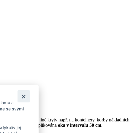
klamu a
íme se svými
ěsy, návleky, dekly a jiné kryty např. na kontejnery, korby nákladních
obvodu plachty jsou aplikována
oka v intervalu 50 cm
.
dykoliv jej