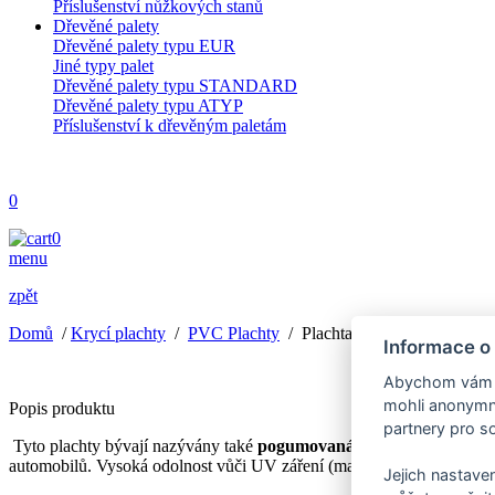
Příslušenství nůžkových stanů
Dřevěné palety
Dřevěné palety typu EUR
Jiné typy palet
Dřevěné palety typu STANDARD
Dřevěné palety typu ATYP
Příslušenství k dřevěným paletám
0
0
menu
zpět
Domů
/
Krycí plachty
/
PVC Plachty
/
Plachta s oky z PVC 6x12
Informace o
Abychom vám us
mohli anonymně
Popis produktu
partnery pro so
Tyto plachty bývají nazývány také
pogumovaná plachtovina
nebo
automobilů. Vysoká odolnost vůči UV záření (maximální UV stabilizac
Jejich nastaven