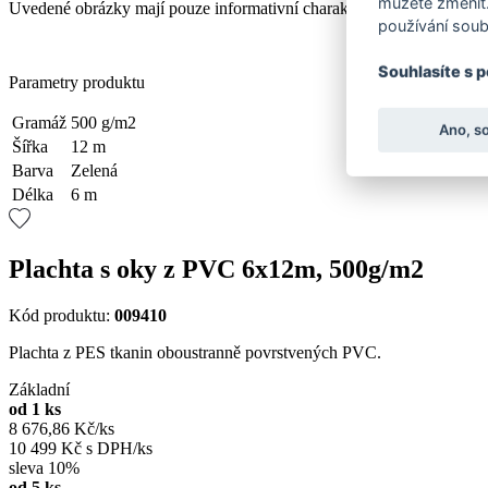
můžete změnit.
Uvedené obrázky mají pouze informativní charakter.
používání soub
Souhlasíte s 
Parametry produktu
Gramáž
500 g/m2
Ano, s
Šířka
12 m
Barva
Zelená
Délka
6 m
Plachta s oky z PVC 6x12m, 500g/m2
Kód produktu:
009410
Plachta z PES tkanin oboustranně povrstvených PVC.
Základní
od 1 ks
8 676,86 Kč/ks
10 499 Kč s DPH/ks
sleva 10%
od 5 ks