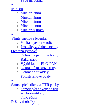
Pytle na odpad
»
Mirelon
Mirelon 2mm
Mirelon 3mm
Mirelon 5mm
Mirelon 1mm
Mirelon 0,8mm
»
Vlnitá papírová lepenka
Vlnitá lepenka v rolích
Proložky z vlnité lepenky
Ochrana výrobků
Ochranné papírové hrany
Balící papír
Výplň krabic FLO-PAK
Ochranné plastové rohy
Ochranné síťoviny
Polystyrenové obaly
»
Samolepící etikety a TTR pásky
Samolepící etikety na roli
Archové etikety
TTR pásky
Poštovní obálky