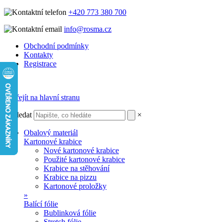
+420 773 380 700
info@rosma.cz
Obchodní podmínky
Kontakty
Registrace
Vyhledat
×
Obalový materiál
Kartonové krabice
Nové kartonové krabice
Použité kartonové krabice
Krabice na stěhování
Krabice na pizzu
Kartonové proložky
»
Balící fólie
Bublinková fólie
Stretch fólie