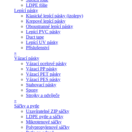
LDPE fólie
Lepící pásky
Klasické lepící pásky (izolepy)
Krepové lepící pásky
Oboustranné lepící pásky
Lepící PVC pásky
Duct tape
Lepící UV pásky
Příslušenství
»
Vázací pásky
Vázací ocelové pásky
Vázací PP pásky
Vázací PET pásky
Vázací PES pásky
Stahovací pásky
Spony
Strojky a odvíječe
»
Sáčky a pytle
Uzavíratelné ZIP sáčky
LDPE pytle a sáčky
Mikrotenové sáčky
Polypropylenové sáčky