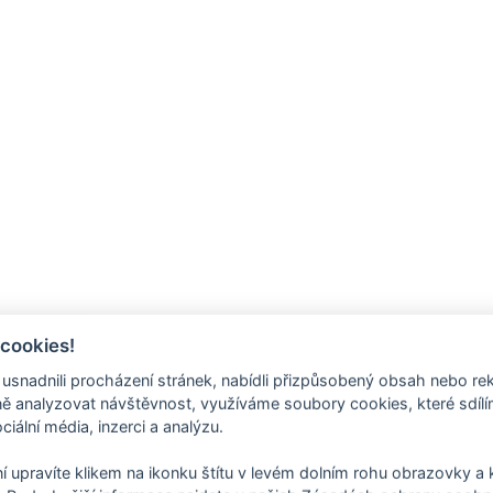
m, 500g/m2
 cookies!
nadnili procházení stránek, nabídli přizpůsobený obsah nebo re
 analyzovat návštěvnost, využíváme soubory cookies, které sdíl
ciální média, inzerci a analýzu.
autoplachtovina
. Jsou vhodné jako zakrývací plachty, autoplachty, záv
e) a barevná stálost patří k hlavním přednostem materiálu. Po celém 
í upravíte klikem na ikonku štítu v levém dolním rohu obrazovky a k