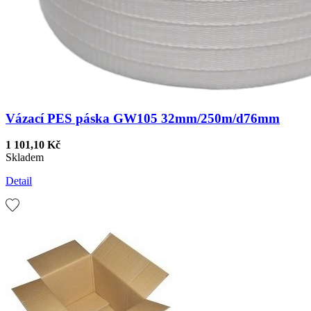
Vázací PES páska GW105 32mm/250m/d76mm
1 101,10 Kč
Skladem
Detail