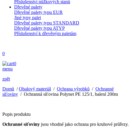
Příslušenství nůžkových stanů
Dřevěné palety
Dřevěné palety typu EUR
Jiné typy palet
Dřevěné palety typu STANDARD
Dřevěné palety typu ATYP
Příslušenství k dřevěným paletám
0
0
menu
zpět
Domů
/
Obalový materiál
/
Ochrana výrobků
/
Ochranné
síťoviny
/
Ochranná síťovina Polynet PE 125/1, balení 200m
Popis produktu
Ochranné síťoviny
jsou vhodné jako ochrana pro kruhové průřezy.