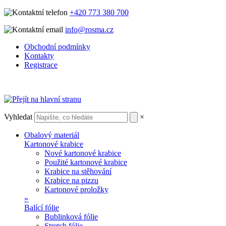
+420 773 380 700
info@rosma.cz
Obchodní podmínky
Kontakty
Registrace
Vyhledat
×
Obalový materiál
Kartonové krabice
Nové kartonové krabice
Použité kartonové krabice
Krabice na stěhování
Krabice na pizzu
Kartonové proložky
»
Balící fólie
Bublinková fólie
Stretch fólie