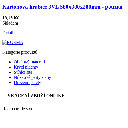
Kartonová krabice 3VL 580x380x280mm - použitá
18,15 Kč
Skladem
Detail
Kategorie produktů
Obalový materiál
Krycí plachty
Stínící sítě
Nůžkové párty stany
Dřevěné palety
VRÁCENÍ ZBOŽÍ ONLINE
Rosma trade s.r.o.
Obchodní podmínky
O společnosti