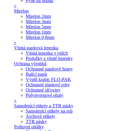
Pytle na odpad
»
Mirelon
Mirelon 2mm
Mirelon 3mm
Mirelon 5mm
Mirelon 1mm
Mirelon 0,8mm
»
Vlnitá papírová lepenka
Vlnitá lepenka v rolích
Proložky z vlnité lepenky
Ochrana výrobků
Ochranné papírové hrany
Balící papír
Výplň krabic FLO-PAK
Ochranné plastové rohy
Ochranné síťoviny
Polystyrenové obaly
»
Samolepící etikety a TTR pásky
Samolepící etikety na roli
Archové etikety
TTR pásky
Poštovní obálky