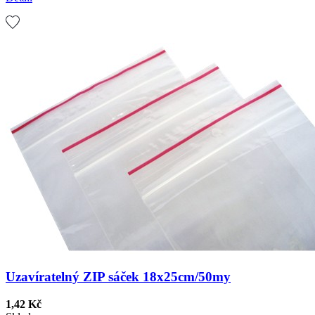
Uzavíratelný ZIP sáček 18x25cm/50my
1,42 Kč