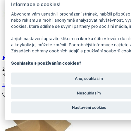
Informace o cookies!
Abychom vám usnadnili procházení stránek, nabídli přizpůs
nebo reklamu a mohli anonymně analyzovat návštěvnost, v
cookies, které sdílíme se svými partnery pro sociální média, i
Jejich nastavení upravíte klikem na ikonku štítu v levém dol
a kdykoliv jej můžete změnit. Podrobnější informace najdete 
Zásadách ochrany osobních údajů a používání souborů cook
Kartonová krabice 3VL 580x380x390mm - použitá
Souhlasíte s používáním cookies?
21,78 Kč
Skladem
Ano, souhlasím
Detail
Nesouhlasím
Nastavení cookies