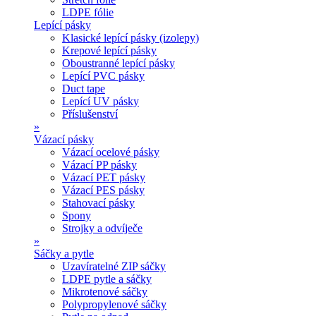
LDPE fólie
Lepící pásky
Klasické lepící pásky (izolepy)
Krepové lepící pásky
Oboustranné lepící pásky
Lepící PVC pásky
Duct tape
Lepící UV pásky
Příslušenství
»
Vázací pásky
Vázací ocelové pásky
Vázací PP pásky
Vázací PET pásky
Vázací PES pásky
Stahovací pásky
Spony
Strojky a odvíječe
»
Sáčky a pytle
Uzavíratelné ZIP sáčky
LDPE pytle a sáčky
Mikrotenové sáčky
Polypropylenové sáčky