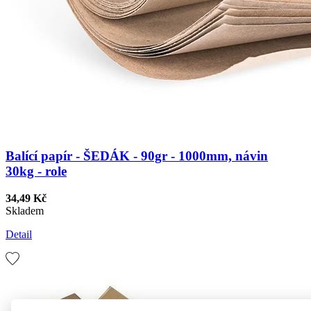
Balící papír - ŠEDÁK - 90gr - 1000mm, návin
30kg - role
34,49 Kč
Skladem
Detail