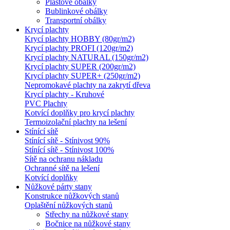
Plastové obálky
Bublinkové obálky
Transportní obálky
Krycí plachty
Krycí plachty HOBBY (80gr/m2)
Krycí plachty PROFI (120gr/m2)
Krycí plachty NATURAL (150gr/m2)
Krycí plachty SUPER (200gr/m2)
Krycí plachty SUPER+ (250gr/m2)
Nepromokavé plachty na zakrytí dřeva
Krycí plachty - Kruhové
PVC Plachty
Kotvící doplňky pro krycí plachty
Termoizolační plachty na lešení
Stínící sítě
Stínící sítě - Stínivost 90%
Stínící sítě - Stínivost 100%
Sítě na ochranu nákladu
Ochranné sítě na lešení
Kotvící doplňky
Nůžkové párty stany
Konstrukce nůžkových stanů
Oplaštění nůžkových stanů
Střechy na nůžkové stany
Bočnice na nůžkové stany