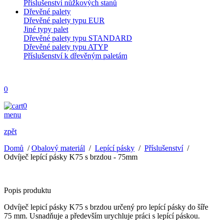
Příslušenství nůžkových stanů
Dřevěné palety
Dřevěné palety typu EUR
Jiné typy palet
Dřevěné palety typu STANDARD
Dřevěné palety typu ATYP
Příslušenství k dřevěným paletám
0
0
menu
zpět
Domů
/
Obalový materiál
/
Lepící pásky
/
Příslušenství
/
Odvíječ lepící pásky K75 s brzdou - 75mm
Popis produktu
Odvíječ lepicí pásky K75 s brzdou určený pro lepící pásky do šíře
75 mm. Usnadňuje a především urychluje práci s lepící páskou.