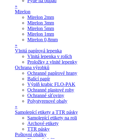
Pytle na odpad
»
Mirelon
Mirelon 2mm
Mirelon 3mm
Mirelon 5mm
Mirelon 1mm
Mirelon 0,8mm
»
Vlnitá papírová lepenka
Vlnitá lepenka v rolích
Proložky z vlnité lepenky
Ochrana výrobků
Ochranné papírové hrany
Balící papír
Výplň krabic FLO-PAK
Ochranné plastové rohy
Ochranné síťoviny
Polystyrenové obaly
»
Samolepící etikety a TTR pásky
Samolepící etikety na roli
Archové etikety
TTR pásky
Poštovní obálky