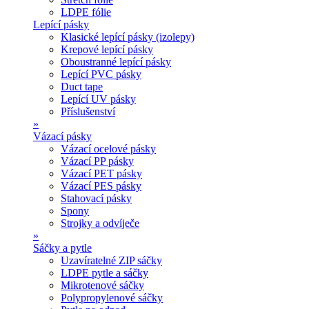
LDPE fólie
Lepící pásky
Klasické lepící pásky (izolepy)
Krepové lepící pásky
Oboustranné lepící pásky
Lepící PVC pásky
Duct tape
Lepící UV pásky
Příslušenství
»
Vázací pásky
Vázací ocelové pásky
Vázací PP pásky
Vázací PET pásky
Vázací PES pásky
Stahovací pásky
Spony
Strojky a odvíječe
»
Sáčky a pytle
Uzavíratelné ZIP sáčky
LDPE pytle a sáčky
Mikrotenové sáčky
Polypropylenové sáčky