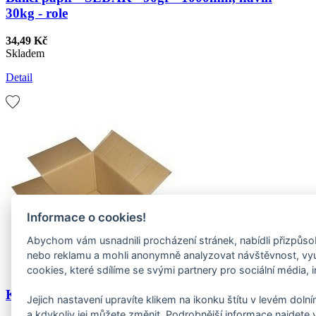
30kg - role
34,49 Kč
Skladem
Detail
Informace o cookies!
Abychom vám usnadnili procházení stránek, nabídli přizpůs
nebo reklamu a mohli anonymně analyzovat návštěvnost, v
cookies, které sdílíme se svými partnery pro sociální média, i
Kartonová krabice 3VL 580x380x390mm - použitá
Jejich nastavení upravíte klikem na ikonku štítu v levém dol
a kdykoliv jej můžete změnit. Podrobnější informace najdete 