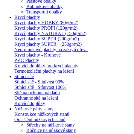
Plastové obálky
Bublinkové obálky
Transportní obálky
Krycí plachty
Krycí plachty HOBBY (80gr/m2)
Krycí plachty PROFI (120gr/m2)
Krycí plachty NATURAL (150gr/m2)
Krycí plachty SUPER (200gr/m2)
Krycí plachty SUPER+ (250gr/m2)
Nepromokavé plachty na zakrytí dřeva
Krycí plachty - Kruhové
PVC Plachty
Kotvící doplňky pro krycí plachty
Termoizolační plachty na lešení
Stínící sítě
Stínící sítě - Stínivost 90%
Stínící sítě - Stínivost 100%
Sítě na ochranu nákladu
Ochranné sítě na lešení
Kotvící doplňky
Nůžkové párty stany
Konstrukce nůžkových stanů
Oplaštění nůžkových stanů
Střechy na nůžkové stany
Bočnice na nůžkové stany