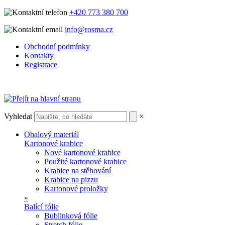
+420 773 380 700
info@rosma.cz
Obchodní podmínky
Kontakty
Registrace
Vyhledat
×
Obalový materiál
Kartonové krabice
Nové kartonové krabice
Použité kartonové krabice
Krabice na stěhování
Krabice na pizzu
Kartonové proložky
»
Balící fólie
Bublinková fólie
Stretch fólie