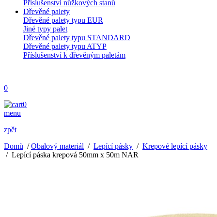
Příslušenství nůžkových stanů
Dřevěné palety
Dřevěné palety typu EUR
Jiné typy palet
Dřevěné palety typu STANDARD
Dřevěné palety typu ATYP
Příslušenství k dřevěným paletám
0
0
menu
zpět
Domů
/
Obalový materiál
/
Lepící pásky
/
Krepové lepící pásky
/
Lepící páska krepová 50mm x 50m NAR