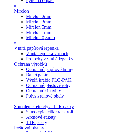
Pytle na odpad
»
Mirelon
Mirelon 2mm
Mirelon 3mm
Mirelon 5mm
Mirelon 1mm
Mirelon 0,8mm
»
Vlnitá papírová lepenka
Vlnitá lepenka v rolích
Proložky z vlnité lepenky
Ochrana výrobků
Ochranné papírové hrany
Balící papír
Výplň krabic FLO-PAK
Ochranné plastové rohy
Ochranné síťoviny
Polystyrenové obaly
»
Samolepící etikety a TTR pásky
Samolepící etikety na roli
Archové etikety
TTR pásky
Poštovní obálky