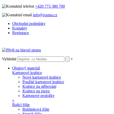
+420 773 380 700
info@rosma.cz
Obchodní podmínky
Kontakty
Registrace
Vyhledat
×
Obalový materiál
Kartonové krabice
Nové kartonové krabice
Použité kartonové krabice
Krabice na stěhování
Krabice na pizzu
Kartonové proložky
»
Balící fólie
Bublinková fólie
Stretch fólie