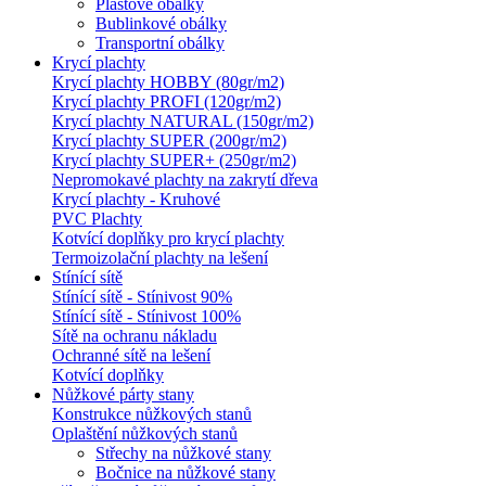
Plastové obálky
Bublinkové obálky
Transportní obálky
Krycí plachty
Krycí plachty HOBBY (80gr/m2)
Krycí plachty PROFI (120gr/m2)
Krycí plachty NATURAL (150gr/m2)
Krycí plachty SUPER (200gr/m2)
Krycí plachty SUPER+ (250gr/m2)
Nepromokavé plachty na zakrytí dřeva
Krycí plachty - Kruhové
PVC Plachty
Kotvící doplňky pro krycí plachty
Termoizolační plachty na lešení
Stínící sítě
Stínící sítě - Stínivost 90%
Stínící sítě - Stínivost 100%
Sítě na ochranu nákladu
Ochranné sítě na lešení
Kotvící doplňky
Nůžkové párty stany
Konstrukce nůžkových stanů
Oplaštění nůžkových stanů
Střechy na nůžkové stany
Bočnice na nůžkové stany