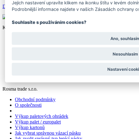
Jejich nastavení upravíte klikem na ikonku štítu v levém dol
Detail
Podrobnější informace najdete v našich Zásadách ochrany o
Souhlasíte s používáním cookies?
Kategorie produktů
Obalový materiál
Ano, souhlasí
Krycí plachty
Stínící sítě
Nesouhlasím
Nůžkové párty stany
Dřevěné palety
Nastavení cook
VRÁCENÍ ZBOŽÍ ONLINE
Rosma trade s.r.o.
Obchodní podmínky
O společnosti
Výkup paletových ohrádek
Výkup palet / europalet
Výkup kartonů
Jak vybrat správnou vázací pásku
Jak zvolit správný typ lepící pásky