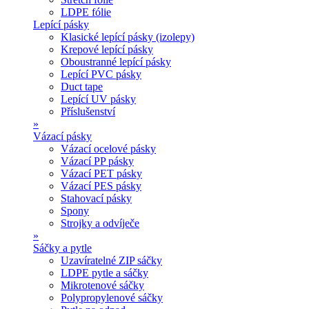
LDPE fólie
Lepící pásky
Klasické lepící pásky (izolepy)
Krepové lepící pásky
Oboustranné lepící pásky
Lepící PVC pásky
Duct tape
Lepící UV pásky
Příslušenství
»
Vázací pásky
Vázací ocelové pásky
Vázací PP pásky
Vázací PET pásky
Vázací PES pásky
Stahovací pásky
Spony
Strojky a odvíječe
»
Sáčky a pytle
Uzavíratelné ZIP sáčky
LDPE pytle a sáčky
Mikrotenové sáčky
Polypropylenové sáčky